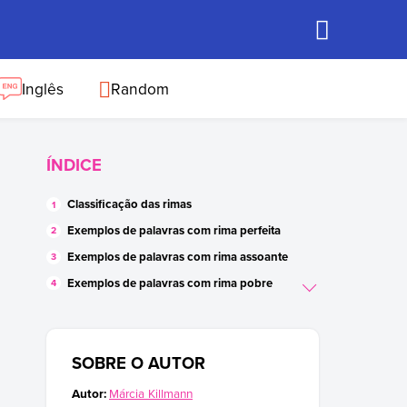
Inglês
Random
ÍNDICE
Classificação das rimas
Exemplos de palavras com rima perfeita
Exemplos de palavras com rima assoante
Exemplos de palavras com rima pobre
Exemplos de palavras com rima rica
Orações com palavras que rimam
SOBRE O AUTOR
Poemas com rimas
Autor:
Márcia Killmann