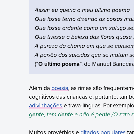
Assim eu queria o meu último poema
Que fosse terno dizendo as coisas mai
Que fosse ardente como um soluço se
Que tivesse a beleza das flores quas
A pureza da chama em que se consom
A paixão dos suicidas que se matam s
(“
O último poema
”, de Manuel Bandeira
Além da
poesia
, as rimas são frequente
cognitivos das crianças e, portanto, tam
adivinhações
e trava-línguas. Por exemplo
g
, tem d
e não é p
./O
ato
ente
ente
ente
r
r
Muitos provérbios e
ditados populares
tam