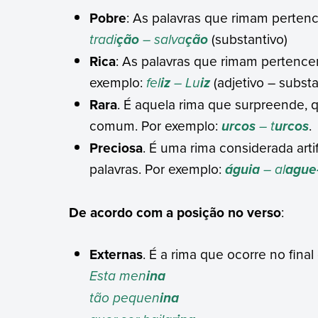
Pobre
: As palavras que rimam perten
tradi
– salva
(substantivo)
ção
ção
Rica
: As palavras que rimam pertencem
exemplo:
fel
– Lu
(adjetivo – substa
iz
iz
Rara
. É aquela rima que surpreende, 
comum. Por exemplo:
– t
.
urcos
urcos
Preciosa
. É uma rima considerada arti
palavras. Por exemplo:
– al
águia
ague
De acordo com a posição no verso
Externas
. É a rima que ocorre no final
Esta men
ina
tão pequen
ina