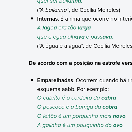
quer ser bailar
.
ina
(
“A bailarina”
, de Cecília Meirele
Internas
. É a rima que ocorre no inter
A
o
era tão
r
lag
a
la
ga
que a égua olh
e pass
.
ava
ava
(“A égua e a água”, de Cecília Meir
De acordo com a posição na estrofe ver
Emparelhadas
. Ocorrem quando há ri
esquema aabb. Por exemplo:
O cabrito é o cordeiro da
cabra
O pescoço é a barriga da
cobra
O leitão é um porquinho mais
novo
A galinha é um pouquinho do
ovo