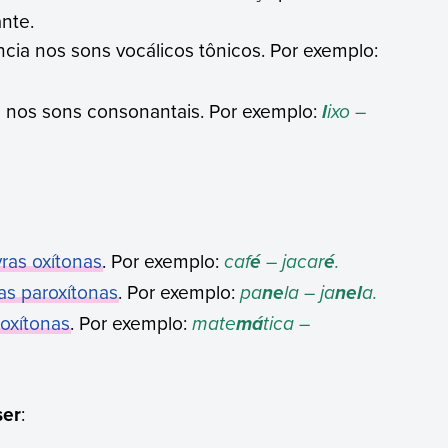
ante.
ncia nos sons vocálicos tônicos. Por exemplo:
a nos sons consonantais. Por exemplo:
ixo –
l
vras oxítonas
. Por exemplo:
caf
– jacar
.
é
é
as paroxítonas
. Por exemplo:
pa
la – ja
a.
ne
nel
roxítonas
. Por exemplo:
mate
tica –
má
ser
: