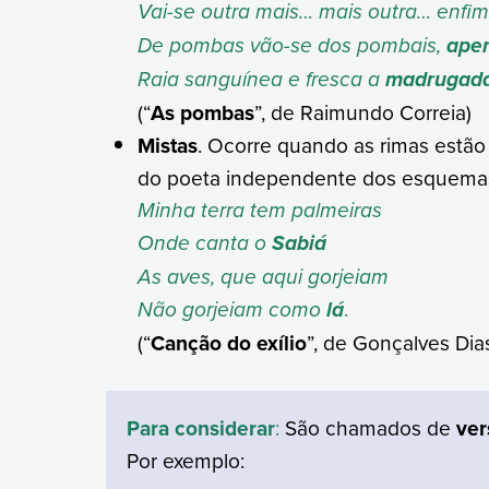
Vai-se outra mais… mais outra…
enfi
De pombas vão-se dos pombais,
ape
Raia sanguínea e fresca a
madrugad
(“
As pombas
”, de Raimundo Correia)
Mistas
. Ocorre quando as rimas estão
do poeta independente dos esquemas 
Minha terra tem palmeiras
Onde canta o
Sabiá
As aves, que aqui gorjeiam
Não gorjeiam como
.
lá
(“
Canção do exílio
”, de Gonçalves Dia
Para considerar
:
São chamados de
ver
Por exemplo: