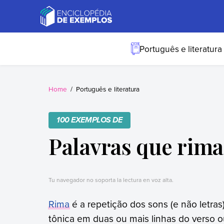
Skip
to
content
Exemplos
Precisa de
exemplos? Nós
Português e literatura
temos.
Home
Português e literatura
100 EXEMPLOS DE
Palavras que rim
Tu navegador no soporta la lectura en voz alta.
Rima
é a repetição dos sons (e não letras) 
tônica em duas ou mais linhas do verso