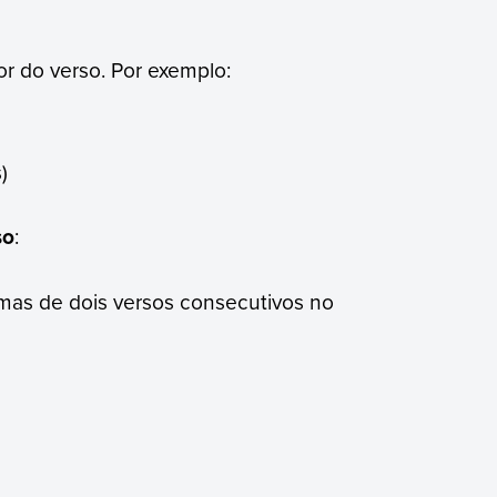
s)
ior do verso. Por exemplo:
eles)
so
:
mas de dois versos consecutivos no