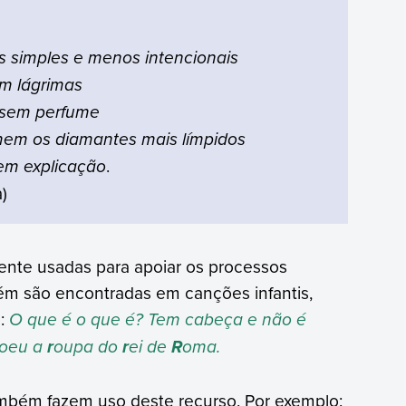
s simples e menos intencionais
m lágrimas
e sem perfume
em os diamantes mais límpidos
em explicação
.
)
mente usadas para apoiar os processos
bém são encontradas em canções infantis,
:
O que é o que é? Tem cabeça e não é
oeu a
oupa do
ei de
oma.
r
r
R
bém fazem uso deste recurso. Por exemplo: