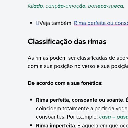
fal
, canç
-emoç
, bon
-su
.
ado
ão
ão
eca
eca
Veja também:
Rima perfeita ou cons
Classificação das rimas
As rimas podem ser classificadas de acor
com a sua posição no verso e sua posição
De acordo com a sua fonética
:
Rima perfeita, consoante ou soante
.
coincidem totalmente a partir da vogal
consoantes. Por exemplo:
c
– p
asa
as
Rima imperfeita
. É aquela em que oco