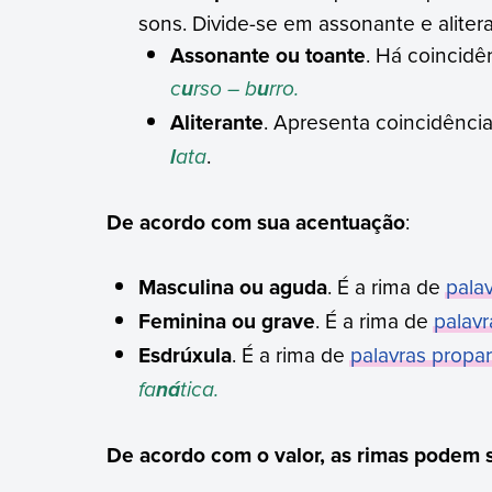
sons. Divide-se em assonante e aliter
Assonante ou toante
. Há coincidê
c
rso – b
rro.
u
u
Aliterante
. Apresenta coincidênci
ata
.
l
De acordo com sua acentuação
:
Masculina ou aguda
. É a rima de
pala
Feminina ou grave
. É a rima de
palavr
Esdrúxula
. É a rima de
palavras propa
fa
tica.
ná
De acordo com o valor, as rimas podem 