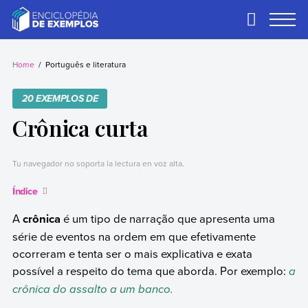
Skip
to
Primary
Menu
content
Exemplos
Precisa de
exemplos? Nós
Home
Português e literatura
temos.
20 EXEMPLOS DE
Crônica curta
Tu navegador no soporta la lectura en voz alta.
Índice
A
crônica
é um tipo de narração que apresenta uma
série de eventos na ordem em que efetivamente
ocorreram e tenta ser o mais explicativa e exata
possível a respeito do tema que aborda. Por exemplo:
a
crônica do assalto a um banco.