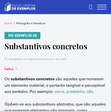
Skip
to
Primary
Menu
content
Exemplos
Precisa de
exemplos? Nós
Home
Português e literatura
temos.
100 EXEMPLOS DE
Substantivos concretos
Tu navegador no soporta la lectura en voz alta.
Índice
Os
substantivos concretos
são aqueles que nomeiam
um elemento material, e portanto tangível e perceptível
aos sentidos. Por exemplo:
carro, prateleira, cão
.
Opõem-se aos substantivos abstratos, que são aqueles
que nomeiam elementos não tangíveis, como