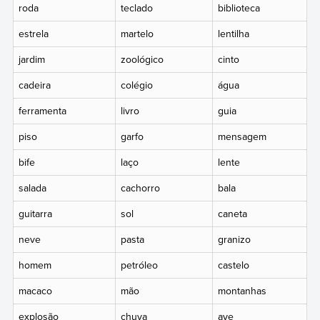
roda
teclado
biblioteca
estrela
martelo
lentilha
jardim
zoológico
cinto
cadeira
colégio
água
ferramenta
livro
guia
piso
garfo
mensagem
bife
laço
lente
salada
cachorro
bala
guitarra
sol
caneta
neve
pasta
granizo
homem
petróleo
castelo
macaco
mão
montanhas
explosão
chuva
ave