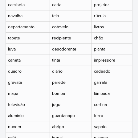
camiseta
carta
projetor
navalha
tela
rúcula
departamento
cotovelo
livros
tapete
recipiente
chão
luva
desodorante
planta
caneta
tinta
impressora
quadro
diário
cadeado
gravata
parede
garrafa
mapa
bomba
lâmpada
televisão
jogo
cortina
alumínio
guardanapo
ferro
nuvem
abrigo
sapato
café
jornal
planeta