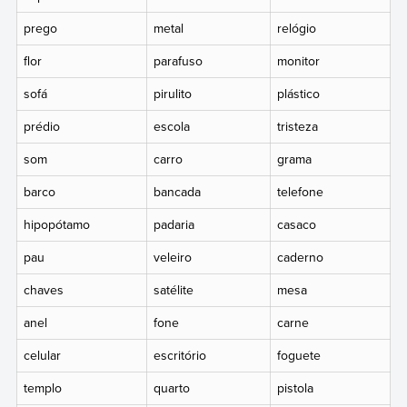
prego
metal
relógio
flor
parafuso
monitor
sofá
pirulito
plástico
prédio
escola
tristeza
som
carro
grama
barco
bancada
telefone
hipopótamo
padaria
casaco
pau
veleiro
caderno
chaves
satélite
mesa
anel
fone
carne
celular
escritório
foguete
templo
quarto
pistola