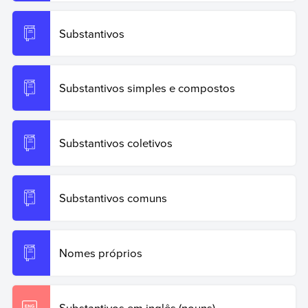
de Exemplos
, 2023. Disponível em:
https://www.ejemplos.co/br/substantivos-concretos/.
Substantivos
Acesso em: 19 de junho de 2026.
Copy Quote
Substantivos simples e compostos
Substantivos coletivos
Substantivos comuns
Nomes próprios
Substantivos em inglês (nouns)