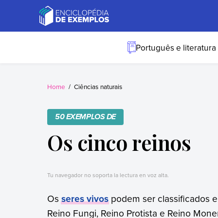
Skip
to
content
Exemplos
Precisa de
exemplos? Nós
Português e literatura
temos.
Home
Ciências naturais
50 EXEMPLOS DE
Os cinco reinos
Tu navegador no soporta la lectura en voz alta.
Os
seres vivos
podem ser classificados e
Reino Fungi, Reino Protista e Reino Mone