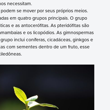
mos necessitam.
podem se mover por seus próprios meios.
cadas em quatro grupos principais. O grupo
ticas e as antocerófitas. As pteridófitas são
samambaias e os licopódios. As gimnospermas
rupo inclui coníferas, cicadáceas, ginkgos e
tas com sementes dentro de um fruto, esse
tiledôneas.