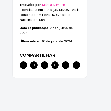
Exemplos do Reino Protista
Traduzido por:
Márcia Killmann
Exemplos do Reino Monera
Licenciatura em letras (UNISINOS, Brasil),
Doutorado em Letras (Universidad
Nacional del Sur).
Data de publicação:
27 de junho de
2024
Última edição:
16 de julho de 2024
COMPARTILHAR