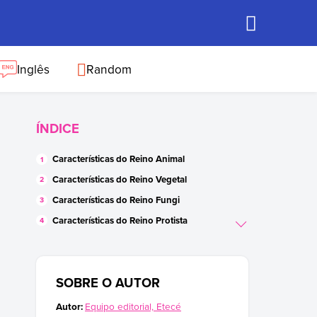
Inglês
Random
ÍNDICE
Características do Reino Animal
Características do Reino Vegetal
Características do Reino Fungi
Características do Reino Protista
Características do Reino Monera
Exemplos do Reino Animal
SOBRE O AUTOR
Exemplos do Reino Vegetal
Exemplos do Reino Fungi
Autor:
Equipo editorial, Etecé