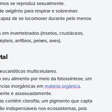
smos se reproduz sexualmente.
 oxigênio para respirar e sobreviver.
 capaz de se locomover durante pelo menos
 em invertebrados (insetos, crustáceos,
teis, anfíbios, peixes, aves).
tal
ucarióticos multicelulares.
m seu alimento por meio da fotossíntese, um
ncias inorgânicas em
matéria orgânica
.
ente e assexuadamente.
as contêm clorofila, um pigmento que capta
 São indispensáveis nos ecossistemas, pois