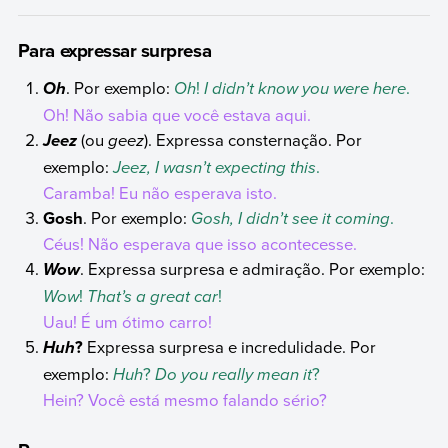
Para expressar surpresa
. Por exemplo:
Oh
!
I didn’t know you were here
.
Oh
Oh! Não sabia que você estava aqui.
(ou
geez
). Expressa consternação. Por
Jeez
exemplo:
Jeez, I wasn’t expecting this
.
Caramba! Eu não esperava isto.
Gosh
. Por exemplo:
Gosh, I didn’t see it coming
.
Céus! Não esperava que isso acontecesse.
. Expressa surpresa e admiração. Por exemplo:
Wow
Wow
!
That’s a great car
!
Uau! É um ótimo carro!
?
Expressa surpresa e incredulidade. Por
Huh
exemplo:
Huh
?
Do you really mean it
?
Hein? Você está mesmo falando sério?