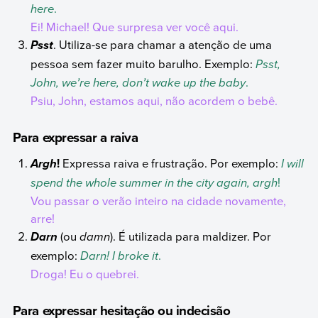
here
.
Ei! Michael! Que surpresa ver você aqui.
. Utiliza-se para chamar a atenção de uma
Psst
pessoa sem fazer muito barulho. Exemplo:
Psst,
John, we’re here, don’t wake up the baby
.
Psiu, John, estamos aqui, não acordem o bebê.
Para expressar a raiva
!
Expressa raiva e frustração. Por exemplo:
I will
Argh
spend the whole summer in the city again, argh
!
Vou passar o verão inteiro na cidade novamente,
arre!
(ou
damn
). É utilizada para maldizer. Por
Darn
exemplo:
Darn! I broke it
.
Droga! Eu o quebrei.
Para expressar hesitação ou indecisão