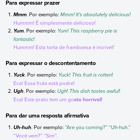
Para expressar prazer
. Por exemplo:
Mmm! It’s absolutely delicious!
Mmm
Hummm! É simplesmente delicioso!
. Por exemplo:
Yum
!
This raspberry pie is
Yum
fantastic
!
Hummm! Esta torta de framboesa é incrível!
Para expressar o descontentamento
. Por exemplo:
Yuck
!
This fruit is rotten
!
Yuck
Eca! Essa fruta está podre!
. Por exemplo:
Ugh
!
This dish tastes awful
!
Ugh
Eca! Este prato tem um go
sto horrível!
Para dar uma resposta afirmativa
. Por exemplo:
“Are you coming?” “Uh-huh.”
Uh-huh
“Você vem?” “Sim”.