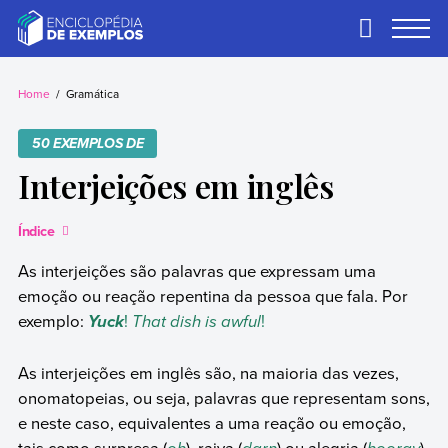
Skip
to
Primary
Menu
content
Exemplos
Precisa de
exemplos? Nós
Home
Gramática
temos.
50 EXEMPLOS DE
Interjeições em inglês
Índice
As interjeições são palavras que expressam uma
emoção ou reação repentina da pessoa que fala. Por
exemplo:
!
That dish is awful
!
Yuck
As interjeições em inglês são, na maioria das vezes,
onomatopeias, ou seja, palavras que representam sons,
e neste caso, equivalentes a uma reação ou emoção,
tais como surpresa (
), raiva (
) ou alegria (
).