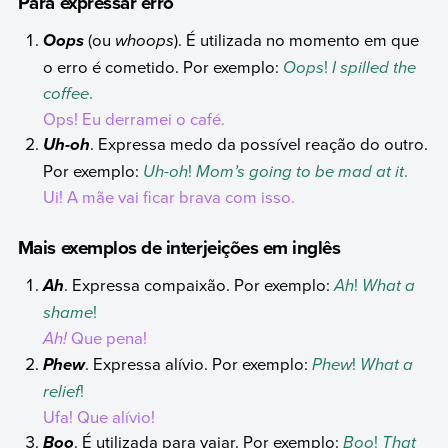
Para expressar erro
(ou
whoops
). É utilizada no momento em que
Oops
o erro é cometido. Por exemplo:
Oops
!
I spilled the
coffee
.
Ops! Eu derramei o café.
. Expressa medo da possível reação do outro.
Uh-oh
Por exemplo:
Uh-oh
!
Mom’s going to be mad at it
.
Ui! A mãe vai ficar brava com isso.
Mais exemplos de interjeições em inglês
. Expressa compaixão. Por exemplo:
Ah
!
What a
Ah
shame
!
Ah!
Que pena!
. Expressa alívio. Por exemplo:
Phew
!
What a
Phew
relief
!
Ufa! Que alívio!
. É utilizada para vaiar. Por exemplo:
Boo
!
That
Boo