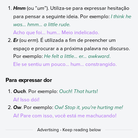
(ou “
um
”). Utiliza-se para expressar hesitação
Hmm
para pensar a seguinte ideia. Por exemplo:
I think he
was… hmm… a little rude.
Acho que foi… hum… Meio indelicado.
(ou
erm
). É utilizada a fim de preencher um
Er
espaço e procurar a a próxima palavra no discurso.
Por exemplo:
He felt a little… er… awkward
.
Ele se sentiu um pouco… hum… constrangido.
Para expressar dor
. Por exemplo:
Ouch
!
That hurts
!
Ouch
Ai! Isso dói!
. Por exemplo:
Ow! Stop it, you’re hurting me!
Ow
Ai! Pare com isso, você está me machucando!