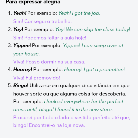
Para expressar alegria
Por exemplo:
Yeah! I got the job.
Yeah!
Sim! Consegui o trabalho.
!
Por exemplo:
Yay
!
We can skip the class today
!
Yay
Sim! Podemos faltar a aula hoje!
!
Por exemplo:
Yippee
!
I can sleep over at
Yippee
your house
.
Viva! Posso dormir na sua casa.
!
Por exemplo:
Hooray
!
I got a promotion
!
Hooray
Viva! Fui promovido!
!
Utiliza-se em qualquer circunstância em que
Bingo
houver sorte ou que alguma coisa for descoberta.
Por exemplo:
I looked everywhere for the perfect
dress until, bingo! I found it in the new store
.
Procurei por todo o lado o vestido perfeito até que,
bingo! Encontrei-o na loja nova.