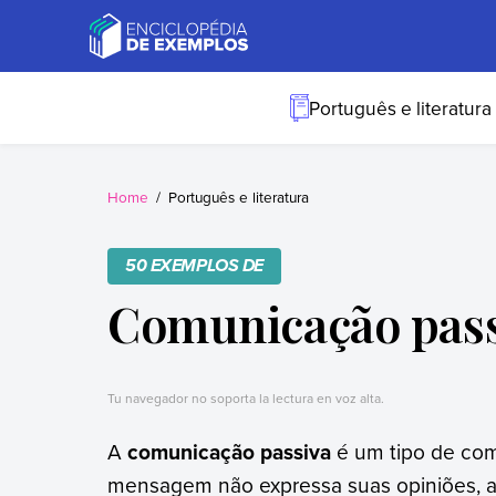
Skip
to
content
Exemplos
Precisa de
exemplos? Nós
Português e literatura
temos.
Home
Português e literatura
50 EXEMPLOS DE
Comunicação pass
Tu navegador no soporta la lectura en voz alta.
A
comunicação passiva
é um tipo de co
mensagem não expressa suas opiniões, av