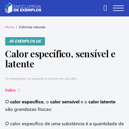
Skip
to
Primary
Menu
content
Exemplos
Precisa de
exemplos? Nós
Home
Ciências naturais
temos.
45 EXEMPLOS DE
Calor específico, sensível e
latente
Tu navegador no soporta la lectura en voz alta.
Índice
O
calor específico
, o
calor sensível
e o
calor latente
são grandezas físicas:
O calor específico de uma substância é a quantidade de