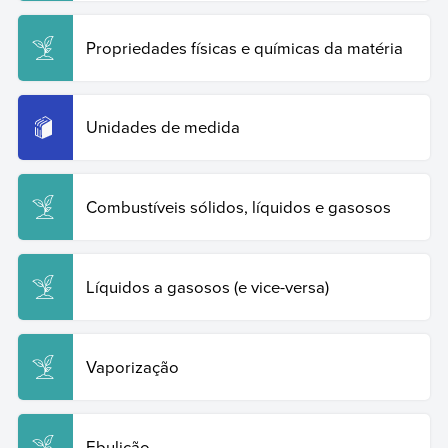
latente.
Enciclopédia de Exemplos
, 2024. Disponível
em: https://www.ejemplos.co/br/calor-especifico-
Propriedades físicas e químicas da matéria
sensivel-e-latente/. Acesso em: 20 de junho de 2026.
Copy Quote
Unidades de medida
Combustíveis sólidos, líquidos e gasosos
Líquidos a gasosos (e vice-versa)
Vaporização
Ebulição