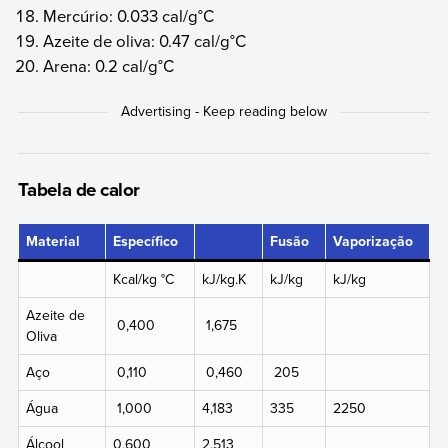
Mercúrio: 0.033 cal/g°C
Azeite de oliva: 0.47 cal/g°C
Arena: 0.2 cal/g°C
Tabela de calor
Material
Específico
Fusão
Vaporização
Kcal/kg °C
kJ/kg.K
kJ/kg
kJ/kg
Azeite de
0,400
1,675
Oliva
Aço
0,110
0,460
205
Água
1,000
4,183
335
2250
Álcool
0,600
2,513