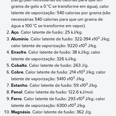
grama de gelo a 0 °C se transforme em água), calor
latente de vaporização: 540 calorias por grama (são
necessárias 540 calorias para que um grama de
água a 100 °C se transforme em vapor).
Aço
. Calor latente de fusão: 25 kJ/kg.
3
Alumínio
. Calor latente de fusão: 322-394 x10
J/kg;
3
calor latente de vaporização: 9220 x10
J/kg.
Enxofre
. Calor latente de fusão: 38 kJ/kg; calor
latente de vaporização: 326 kJ/kg.
Cobalto
. Calor latente de fusão: 263 J/g.
3
Cobre
. Calor latente de fusão: 214 x10
J/kg; calor
3
latente de vaporização: 5410 x10
J/kg.
3
Estanho
. Calor latente de fusão: 59 x10
J/kg.
Fenol
. Calor latente de fusão: 122.6 kJ/mol.
3
Ferro
. Calor latente de fusão: 293 x10
J/kg; calor
3
latente de vaporização: 6300 x10
J/kg.
Magnésio
. Calor latente de fusão: 362 J/g.