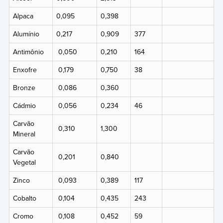
Alpaca
0,095
0,398
Alumínio
0,217
0,909
377
Antimônio
0,050
0,210
164
Enxofre
0,179
0,750
38
Bronze
0,086
0,360
Cádmio
0,056
0,234
46
Carvão
0,310
1,300
Mineral
Carvão
0,201
0,840
Vegetal
Zinco
0,093
0,389
117
Cobalto
0,104
0,435
243
Cromo
0,108
0,452
59