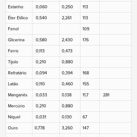
Estanho
0,060
0,250
113
Éter Etílico
0,540
2,261
113
Fenol
109
Glicerina
0,580
2,430
176
Ferro
0,113
0,473
Tijolo
0,210
0,880
Refratário
0,094
0,394
168
Latão
0,110
0,460
155
Manganês
0,033
0,138
11,7
281
Mercúrio
0,210
0,880
Níquel
0,031
0,130
67
Ouro
0,778
3,260
147