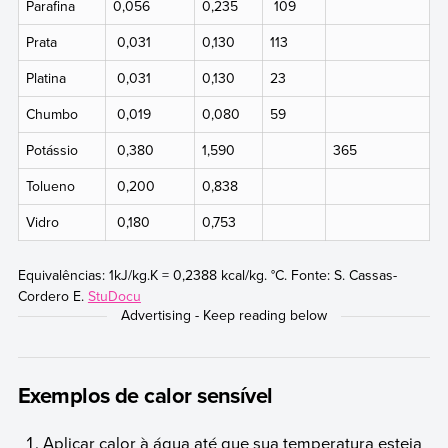
Parafina
0,056
0,235
109
Prata
0,031
0,130
113
Platina
0,031
0,130
23
Chumbo
0,019
0,080
59
Potássio
0,380
1,590
365
Tolueno
0,200
0,838
Vidro
0,180
0,753
Equivalências: 1kJ/kg.K = 0,2388 kcal/kg. °C. Fonte: S. Cassas-
Cordero E.
StuDocu
Exemplos de calor sensível
Aplicar calor à água até que sua temperatura esteja