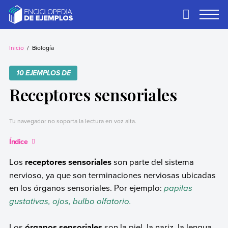
Skip
to
Primary
Menu
content
Ejemplos
Necesitas ejemplos.
Los tenemos.
Inicio
Biología
10 EJEMPLOS DE
Receptores sensoriales
Tu navegador no soporta la lectura en voz alta.
Índice
Los
receptores sensoriales
son parte del sistema
nervioso, ya que son terminaciones nerviosas ubicadas
en los órganos sensoriales. Por ejemplo:
papilas
gustativas, ojos, bulbo olfatorio.
Los
órganos sensoriales
son la piel, la nariz, la lengua,