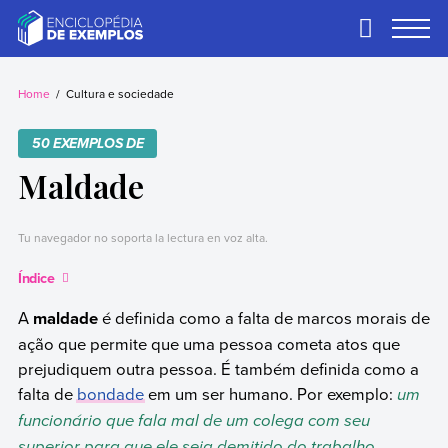
Skip
to
Primary
Menu
content
Exemplos
Precisa de
exemplos? Nós
Home
Cultura e sociedade
temos.
50 EXEMPLOS DE
Maldade
Tu navegador no soporta la lectura en voz alta.
Índice
A
maldade
é definida como a falta de marcos morais de
ação que permite que uma pessoa cometa atos que
prejudiquem outra pessoa. É também definida como a
falta de
bondade
em um ser humano. Por exemplo:
um
funcionário que fala mal de um colega com seu
superior para que ele seja demitido do trabalho.