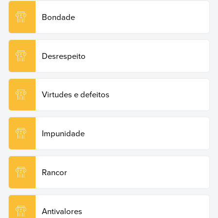
14724:
Bondade
Rabotnikof
, Vanesa. Maldade.
Enciclopédia de
Exemplos
, 2024. Disponível em:
https://www.ejemplos.co/br/maldade/. Acesso em: 19 de
Desrespeito
junho de 2026.
Copy Quote
Virtudes e defeitos
Impunidade
Rancor
Antivalores