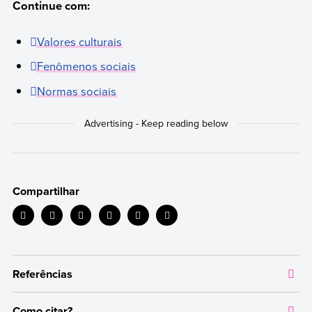
Continue com:
Valores culturais
Fenômenos sociais
Normas sociais
Compartilhar
Referências
Como citar?
Todas as informações que oferecemos são respaldadas por