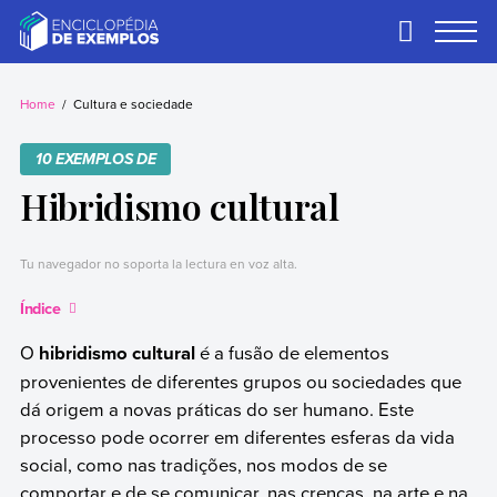
Skip
to
Primary
Menu
content
Exemplos
Precisa de
exemplos? Nós
Home
Cultura e sociedade
temos.
10 EXEMPLOS DE
Hibridismo cultural
Tu navegador no soporta la lectura en voz alta.
Índice
O
hibridismo cultural
é a fusão de elementos
provenientes de diferentes grupos ou sociedades que
dá origem a novas práticas do ser humano. Este
processo pode ocorrer em diferentes esferas da vida
social, como nas tradições, nos modos de se
comportar e de se comunicar, nas crenças, na arte e na