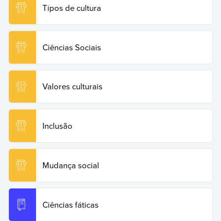
https://www.ejemplos.co/br/hibridismo-cultural/. Acesso
Tipos de cultura
em: 19 de junho de 2026.
Copy Quote
Ciências Sociais
Valores culturais
Inclusão
Mudança social
Ciências fáticas