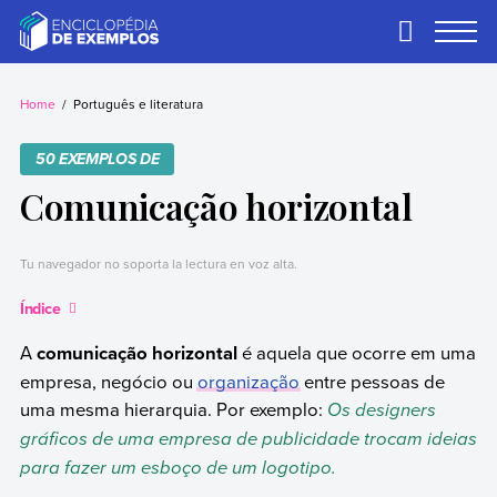
Skip
to
Primary
Menu
content
Exemplos
Precisa de
exemplos? Nós
Home
Português e literatura
temos.
50 EXEMPLOS DE
Comunicação horizontal
Tu navegador no soporta la lectura en voz alta.
Índice
A
comunicação horizontal
é aquela que ocorre em uma
empresa, negócio ou
organização
entre pessoas de
uma mesma hierarquia. Por exemplo:
Os designers
gráficos de uma empresa de publicidade trocam ideias
para fazer um esboço de um logotipo.