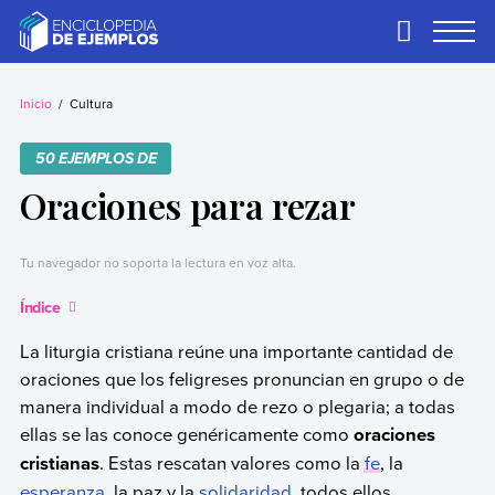
Skip
to
Primary
Menu
content
Ejemplos
Necesitas ejemplos.
Los tenemos.
Inicio
Cultura
50 EJEMPLOS DE
Oraciones para rezar
Tu navegador no soporta la lectura en voz alta.
Índice
La liturgia cristiana reúne una importante cantidad de
oraciones que los feligreses pronuncian en grupo o de
manera individual a modo de rezo o plegaria; a todas
ellas se las conoce genéricamente como
oraciones
cristianas
. Estas rescatan valores como la
fe
, la
esperanza
, la paz y la
solidaridad
, todos ellos