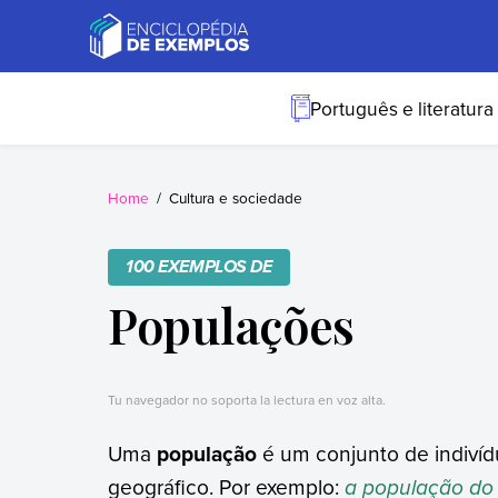
Skip
to
content
Exemplos
Precisa de
exemplos? Nós
Português e literatura
temos.
Home
Cultura e sociedade
100 EXEMPLOS DE
Populações
Tu navegador no soporta la lectura en voz alta.
Uma
população
é um conjunto de indiví
geográfico. Por exemplo:
a população do 