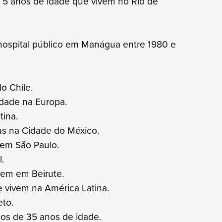
e 5 anos de idade que vivem no Rio de
ospital público em Manágua entre 1980 e
o Chile.
dade na Europa.
tina.
us na Cidade do México.
 em São Paulo.
.
vem em Beirute.
 vivem na América Latina.
to.
s de 35 anos de idade.