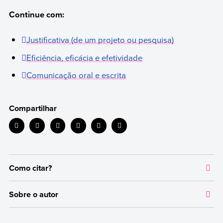
Continue com:
Justificativa (de um projeto ou pesquisa)
Eficiência, eficácia e efetividade
Comunicação oral e escrita
Compartilhar
Como citar?
Citar a fonte original da qual extraímos as informações serve para
Sobre o autor
dar crédito aos respectivos autores e evitar cometer plágio. Além
disso, permite que os leitores acessem as fontes originais que
Autor:
Equipo editorial, Etecé
foram utilizadas em um texto para verificar ou ampliar as