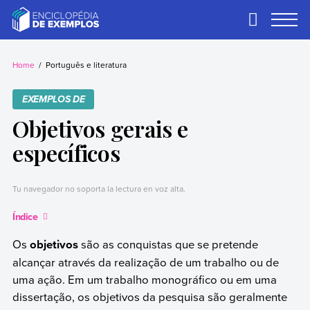
Skip
to
Primary
Menu
content
Exemplos
Precisa de
exemplos? Nós
Home
Português e literatura
temos.
EXEMPLOS DE
Objetivos gerais e
específicos
Tu navegador no soporta la lectura en voz alta.
Índice
Os
objetivos
são as conquistas que se pretende
alcançar através da realização de um trabalho ou de
uma ação. Em um trabalho monográfico ou em uma
dissertação, os objetivos da pesquisa são geralmente