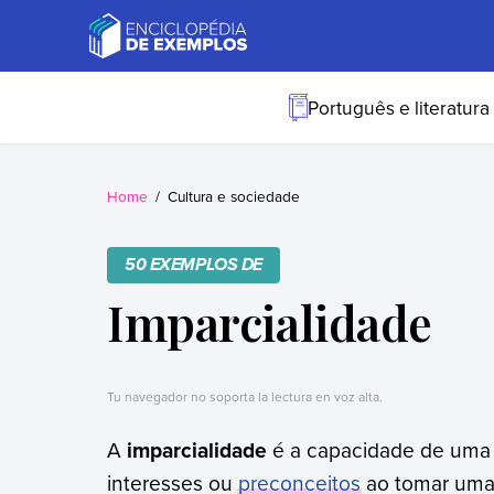
Skip
to
content
Exemplos
Precisa de
exemplos? Nós
Português e literatura
temos.
Home
Cultura e sociedade
50 EXEMPLOS DE
Imparcialidade
Tu navegador no soporta la lectura en voz alta.
A
imparcialidade
é a capacidade de uma 
interesses ou
preconceitos
ao tomar uma