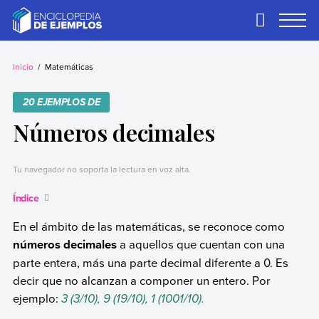
Skip
to
Primary
Menu
content
Ejemplos
Necesitas ejemplos.
Los tenemos.
Inicio
Matemáticas
20 EJEMPLOS DE
Números decimales
Tu navegador no soporta la lectura en voz alta.
Índice
En el ámbito de las matemáticas, se reconoce como
números decimales
a aquellos que cuentan con una
parte entera, más una parte decimal diferente a 0. Es
decir que no alcanzan a componer un entero. Por
ejemplo:
3 (3/10), 9 (19/10), 1 (1001/10).