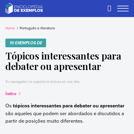
Skip
to
Primary
Menu
content
Exemplos
Precisa de
exemplos? Nós
Home
Português e literatura
temos.
10 EXEMPLOS DE
Tópicos interessantes para
debater ou apresentar
Tu navegador no soporta la lectura en voz alta.
Índice
Os
tópicos interessantes para debater ou apresentar
são aqueles que podem ser abordados e discutidos a
partir de posições muito diferentes.