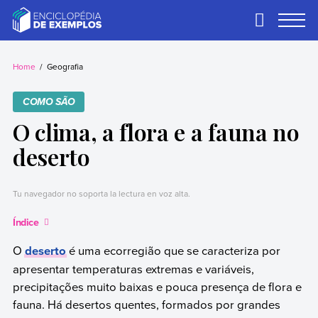
Skip
to
Primary
Menu
content
Exemplos
Precisa de
exemplos? Nós
Home
Geografia
temos.
COMO SÃO
O clima, a flora e a fauna no
deserto
Tu navegador no soporta la lectura en voz alta.
Índice
O
deserto
é uma ecorregião que se caracteriza por
apresentar temperaturas extremas e variáveis,
precipitações muito baixas e pouca presença de flora e
fauna. Há desertos quentes, formados por grandes