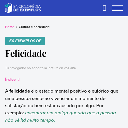
Skip
to
Primary
Menu
content
Exemplos
Precisa de
exemplos? Nós
Home
Cultura e sociedade
temos.
50 EXEMPLOS DE
Felicidade
Tu navegador no soporta la lectura en voz alta.
Índice
A
felicidade
é o estado mental positivo e eufórico que
uma pessoa sente ao vivenciar um momento de
satisfação ou bem-estar causado por algo. Por
exemplo:
encontrar um amigo querido que a pessoa
não vê há muito tempo.