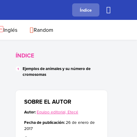
A
Índice
B
C
D
E
F
G
H
I
J
Inglés
Random
ÍNDICE
Ejemplos de animales y su número de
cromosomas
SOBRE EL AUTOR
Autor:
Equipo editorial, Etecé
Fecha de publicación:
26 de enero de
2017