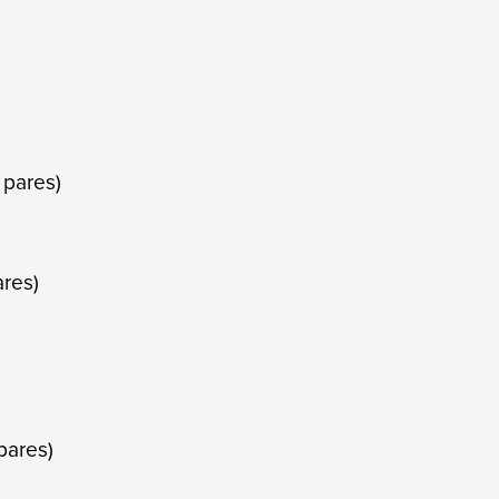
 pares)
)
res)
pares)