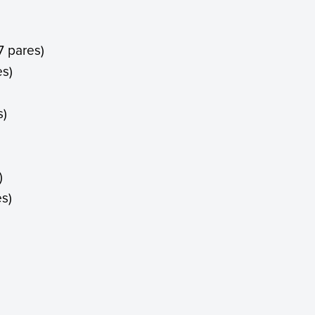
7 pares)
es)
s)
)
s)