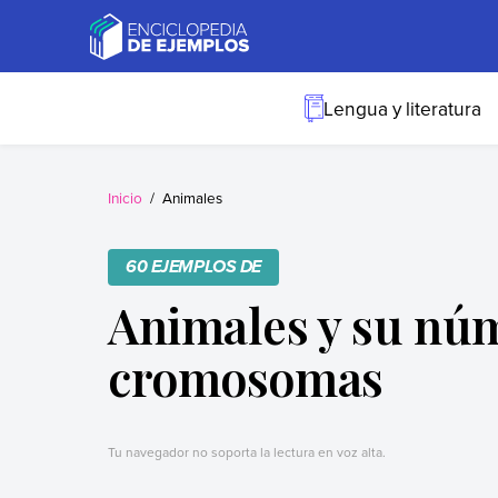
Skip
to
content
Ejemplos
Necesitas ejemplos.
Los tenemos.
Lengua y literatura
Inicio
Animales
60 EJEMPLOS DE
Animales y su nú
cromosomas
Tu navegador no soporta la lectura en voz alta.