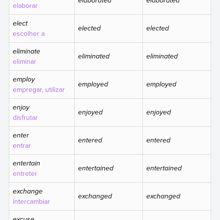
elaborated
elaborated
elaborar
elect
elected
elected
escolher a
eliminate
eliminated
eliminated
eliminar
employ
employed
employed
empregar, utilizar
enjoy
enjoyed
enjoyed
disfrutar
enter
entered
entered
entrar
entertain
entertained
entertained
entreter
exchange
exchanged
exchanged
intercambiar
excuse