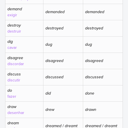
demand
demanded
demanded
exigir
destroy
destroyed
destroyed
destruir
dig
dug
dug
cavar
disagree
disagreed
disagreed
discordar
discuss
discussed
discussed
discutir
do
did
done
fazer
draw
drew
drawn
desenhar
dream
dreamed
/
dreamt
dreamed
/
dreamt