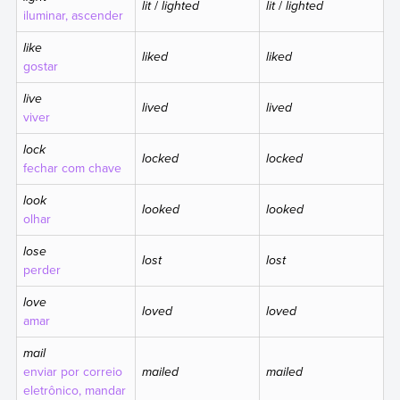
lit
/
lighted
lit
/
lighted
iluminar, ascender
like
liked
liked
gostar
live
lived
lived
viver
lock
locked
locked
fechar com chave
look
looked
looked
olhar
lose
lost
lost
perder
love
loved
loved
amar
mail
enviar por correio
mailed
mailed
eletrônico, mandar