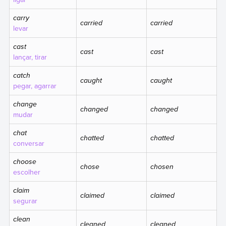
carry
carried
carried
levar
cast
cast
cast
lançar, tirar
catch
caught
caught
pegar, agarrar
change
changed
changed
mudar
chat
chatted
chatted
conversar
choose
chose
chosen
escolher
claim
claimed
claimed
segurar
clean
cleaned
cleaned