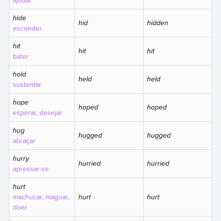
ajudar
hide
hid
hidden
esconder
hit
hit
hit
bater
hold
held
held
sustentar
hope
hoped
hoped
esperar, desejar
hug
hugged
hugged
abraçar
hurry
hurried
hurried
apressar-se
hurt
machucar, magoar,
hurt
hurt
doer