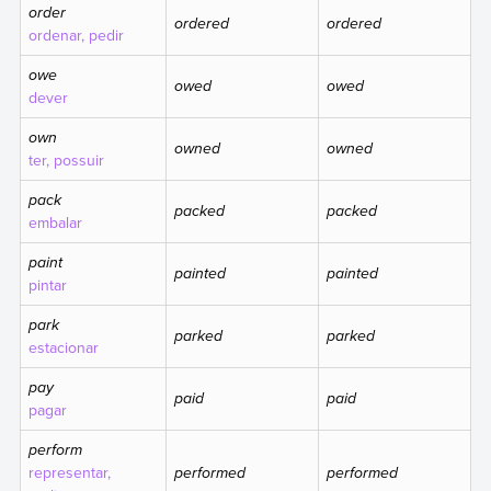
order
ordered
ordered
ordenar, pedir
owe
owed
owed
dever
own
owned
owned
ter, possuir
pack
packed
packed
embalar
paint
painted
painted
pintar
park
parked
parked
estacionar
pay
paid
paid
pagar
perform
representar,
performed
performed