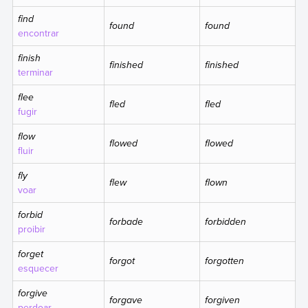
find
found
found
encontrar
finish
finished
finished
terminar
flee
fled
fled
fugir
flow
flowed
flowed
fluir
fly
flew
flown
voar
forbid
forbade
forbidden
proibir
forget
forgot
forgotten
esquecer
forgive
forgave
forgiven
perdoar