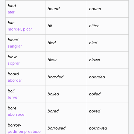
bind
bound
bound
atar
bite
bit
bitten
morder, picar
bleed
bled
bled
sangrar
blow
blew
blown
soprar
board
boarded
boarded
abordar
boil
boiled
boiled
ferver
bore
bored
bored
aborrecer
borrow
borrowed
borrowed
pedir emprestado