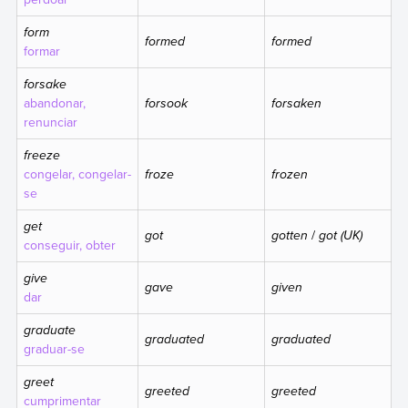
form
formed
formed
formar
forsake
abandonar,
forsook
forsaken
renunciar
freeze
congelar, congelar-
froze
frozen
se
get
got
gotten
/
got (UK)
conseguir, obter
give
gave
given
dar
graduate
graduated
graduated
graduar-se
greet
greeted
greeted
cumprimentar