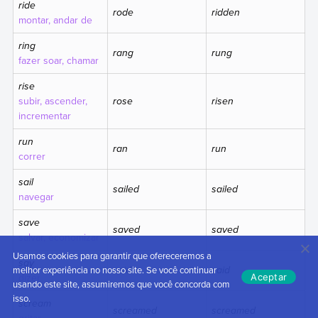
ride
rode
ridden
montar, andar de
ring
rang
rung
fazer soar, chamar
rise
subir, ascender,
rose
risen
incrementar
run
ran
run
correr
sail
sailed
sailed
navegar
save
saved
saved
salvar, economizar
Usamos cookies para garantir que ofereceremos a
say
said
said
melhor experiência no nosso site. Se você continuar
dizer
Aceptar
usando este site, assumiremos que você concorda com
isso.
scream
screamed
screamed