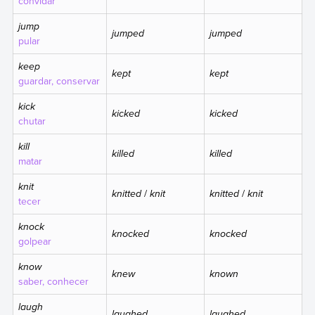
convidar
jump
jumped
jumped
pular
keep
kept
kept
guardar, conservar
kick
kicked
kicked
chutar
kill
killed
killed
matar
knit
knitted
/
knit
knitted
/
knit
tecer
knock
knocked
knocked
golpear
know
knew
known
saber, conhecer
laugh
laughed
laughed