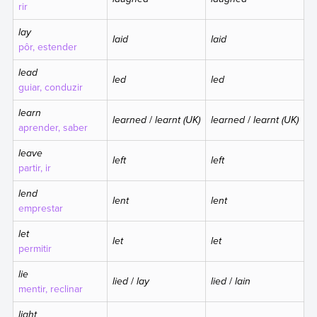
rir
lay
laid
laid
pôr, estender
lead
led
led
guiar, conduzir
learn
learned
/
learnt (UK)
learned
/
learnt (UK)
aprender, saber
leave
left
left
partir, ir
lend
lent
lent
emprestar
let
let
let
permitir
lie
lied
/
lay
lied
/
lain
mentir, reclinar
light