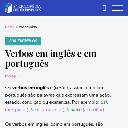
Skip
to
Primary
Menu
content
Exemplos
Precisa de
exemplos? Nós
Home
Vocabulário
temos.
300 EXEMPLOS
Verbos em inglês e em
português
Índice
Os
verbos em inglês
e (
verbs
), assim como em
português são palavras que expressam uma ação,
estado, condição ou existência. Por exemplo:
ask
(perguntar),
be
(ser ou estar),
believe
(acreditar).
Os verbos em inglês, como em português, são