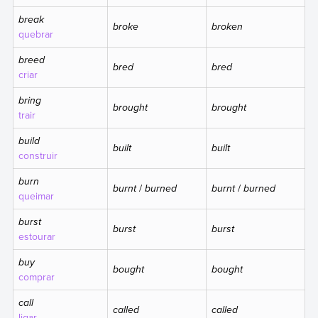
break
broke
broken
quebrar
breed
bred
bred
criar
bring
brought
brought
trair
build
built
built
construir
burn
burnt
/
burned
burnt
/
burned
queimar
burst
burst
burst
estourar
buy
bought
bought
comprar
call
called
called
ligar