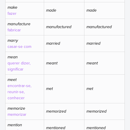
make
made
made
fazer
manufacture
manufactured
manufactured
fabricar
marry
married
married
casar-se com
mean
querer dizer,
meant
meant
significar
meet
encontrar-se,
met
met
reunir-se,
conhecer
memorize
memorized
memorized
memorizar
mention
mentioned
mentioned