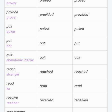
proved
proved
provar
provide
provided
provided
prover
pull
pulled
pulled
puxar
put
put
put
por
quit
quit
quit
abandonar, deixar
reach
reached
reached
alcançar
read
read
read
ler
receive
received
received
receber
recommend