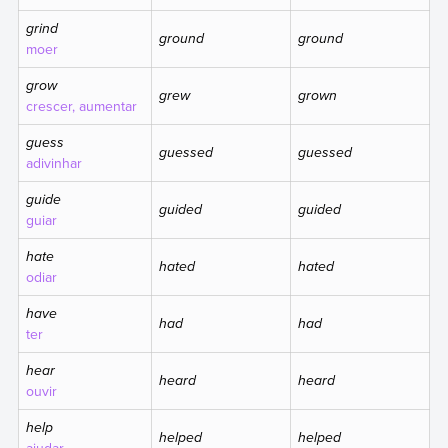
grind
ground
ground
moer
grow
grew
grown
crescer, aumentar
guess
guessed
guessed
adivinhar
guide
guided
guided
guiar
hate
hated
hated
odiar
have
had
had
ter
hear
heard
heard
ouvir
help
helped
helped