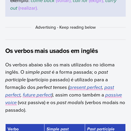
exemplo:
come back
(voltar),
call fo
r
(exigir),
carry
out
(realizar).
Os verbos mais usados em inglês
Os verbos abaixo são os mais utilizados no idioma
inglês. O
simple past
é a forma passada; o
past
participle
(particípio passado) é utilizado para a
formação dos
perfect tenses (
present perfect
,
past
perfect
,
future perfect
)
,
assim como também a
passive
voice
(voz passiva) e os
past modals
(verbos modais no
passado).
Verbo
Simple past
Past participle