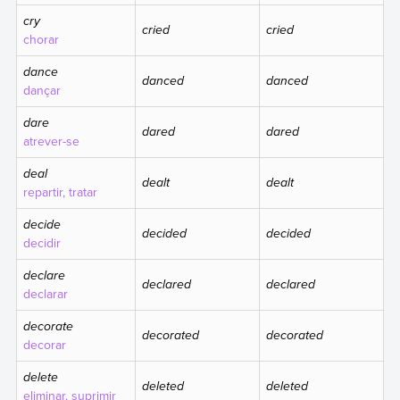
cry
cried
cried
chorar
dance
danced
danced
dançar
dare
dared
dared
atrever-se
deal
dealt
dealt
repartir, tratar
decide
decided
decided
decidir
declare
declared
declared
declarar
decorate
decorated
decorated
decorar
delete
deleted
deleted
eliminar, suprimir