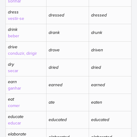
sonhar
dress
dressed
dressed
vestir-se
drink
drank
drunk
beber
drive
drove
driven
conduzir, dirigir
dry
dried
dried
secar
earn
earned
earned
ganhar
eat
ate
eaten
comer
educate
educated
educated
educar
elaborate