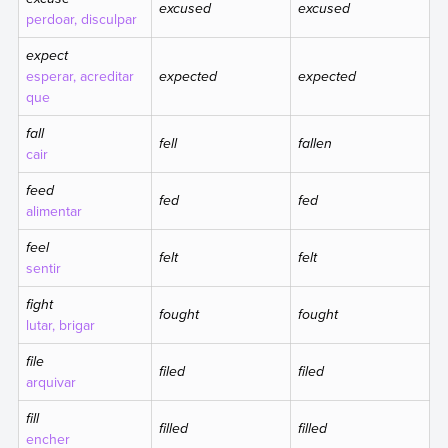
excused
excused
perdoar, disculpar
expect
esperar, acreditar
expected
expected
que
fall
fell
fallen
cair
feed
fed
fed
alimentar
feel
felt
felt
sentir
fight
fought
fought
lutar, brigar
file
filed
filed
arquivar
fill
filled
filled
encher