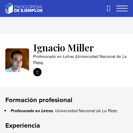
Skip
to
Primary
Menu
content
Ejemplos
Necesitas ejemplos.
Los tenemos.
Ignacio Miller
Profesorado en Letras (Universidad Nacional de La
Plata).
Formación profesional
. Universidad Nacional de La Plata.
Profesorado en Letras
Experiencia