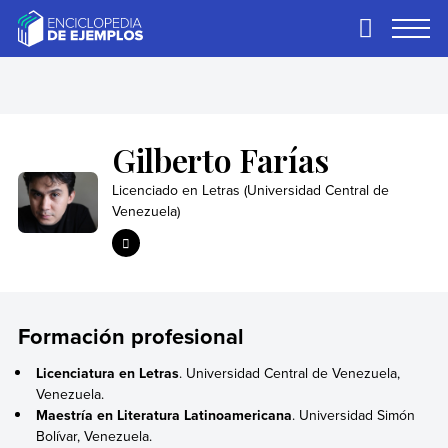
Skip
to
Primary
Menu
content
Ejemplos
Necesitas ejemplos.
Los tenemos.
Gilberto Farías
Licenciado en Letras (Universidad Central de
Venezuela)
Formación profesional
Licenciatura en Letras
. Universidad Central de Venezuela,
Venezuela.
Maestría en Literatura Latinoamericana
. Universidad Simón
Bolívar, Venezuela.